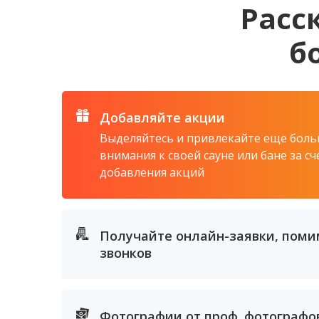
Расс
б
Добавляйте акции
Выделяйтесь и привлекайте еще бол
внимания к своей сауне или бане за сч
добавления акций
Получайте онлайн-заявки, поми
звонков
Фотографии от проф. фотографо