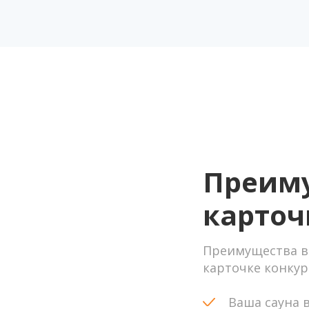
Преиму
карточ
Преимущества в
карточке конку
Ваша сауна 