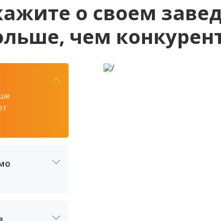
кажите о своем заве
ольше, чем конкурен
ьше
ет
мо
в