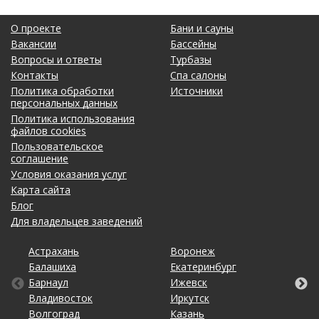
О проекте
Бани и сауны
Вакансии
Бассейны
Вопросы и ответы
Турбазы
Контакты
Спа салоны
Политика обработки
Источники
персональных данных
Политика использования
файлов cookies
Пользовательское
соглашение
Условия оказания услуг
Карта сайта
Блог
Для владельцев заведений
Астрахань
Калининград
Омск
Тольятти
Воронеж
Липецк
Рязань
Уфа
Балашиха
Кемерово
Оренбург
Томск
Екатеринбург
Москва
Самара
Хабаровск
Барнаул
Киров
Пенза
Тула
Ижевск
Набережные Челны
Санкт-Петербург
Чебоксары
Владивосток
Краснодар
Пермь
Тюмень
Иркутск
Нижний Новгород
Саратов
Челябинск
Волгоград
Красноярск
Ростов-на-Дону
Ульяновск
Казань
Новосибирск
Ставрополь
Ярославль