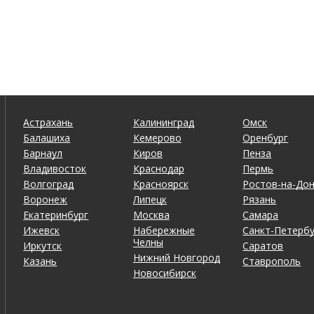
Астрахань
Калининград
Омск
Балашиха
Кемерово
Оренбург
Барнаул
Киров
Пенза
Владивосток
Краснодар
Пермь
Волгоград
Красноярск
Ростов-на-До
Воронеж
Липецк
Рязань
Екатеринбург
Москва
Самара
Ижевск
Набережные
Санкт-Петербу
Челны
Иркутск
Саратов
Нижний Новгород
Казань
Ставрополь
Новосибирск