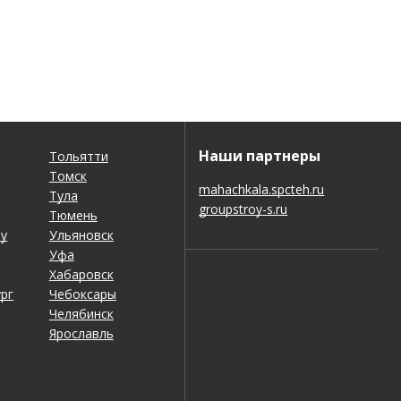
Наши партнеры
Тольятти
Томск
mahachkala.spcteh.ru
Тула
groupstroy-s.ru
Тюмень
ну
Ульяновск
Уфа
Хабаровск
рг
Чебоксары
Челябинск
Ярославль