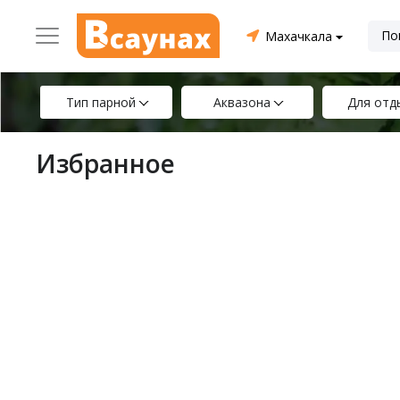
Махачкала
Тип парной
Аквазона
Для отд
Избранное