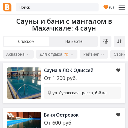
(
0
)
Сауны и бани с мангалом в
Махачкале
: 4 саун
Списком
На карте
Аквазона
Для отдыха
(1)
Рейтинг
Стоим
Сауна в ЛОК Одиссей
От
1 200
руб.
ул. Сулакская трасса, 6-й караман
Баня Островок
От
600
руб.