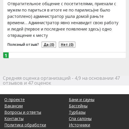
Отвратительное общение с посетителями, приехали с
мужем по париться в итоге не по парились(не было
растоплено) администратор ушла домой раньте
времени… Администратор явно ненавидит свою работу
и людей (первое и последнее появление здесь) одно
отвращение к месту
Полезный отзыв?
Да
(0)
Нет
(0)
1
Марина
о Баня Островок
13.01.2022 в 22:13
Очень плохое обслуживание,администратор хамка,
Средняя оценка организаций - 4,9 на основании 47
время заезда считается на территорию,а не в парню.
отзывов и 47 оценок
Администратор как овчарка разговаривает, не в
состоянии объяснить адекватно. Бронь отменили,
О проекте
Бани и сауны
потеряли клиентов из за администратора. Даже не
Вакансии
Бассейны
заехали.
Вопросы и ответы
Турбазы
Полезный отзыв?
Да
(5)
Нет
(0)
Контакты
Спа салоны
Политика обработки
Источники
7,7