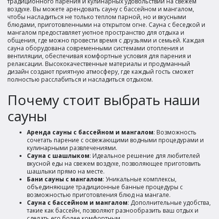
традиционного парения и кулинарных удовольствий на свежем
воздухе. Вы можете арендовать сауну с бассейном и мангалом,
чтобы насладиться не только теплом парной, но и вкусными
блюдами, приготовленными на открытом огне. Сауна с беседкой и
мангалом предоставляет уютное пространство для отдыха и
общения, где можно провести время с друзьями и семьей. Каждая
сауна оборудована современными системами отопления и
вентиляции, обеспечивая комфортные условия для парения и
релаксации. Высококачественные материалы и продуманный
дизайн создают приятную атмосферу, где каждый гость сможет
полностью расслабиться и насладиться отдыхом.
Почему стоит выбрать наши
сауны
Аренда сауны с бассейном и мангалом
: Возможность
сочетать парение с освежающими водными процедурами и
кулинарными развлечениями.
Сауна с шашлыком
: Идеальное решение для любителей
вкусной еды на свежем воздухе, позволяющее приготовить
шашлыки прямо на месте.
Бани сауны с мангалом
: Уникальные комплексы,
объединяющие традиционные банные процедуры с
возможностью приготовления блюд на мангале.
Сауна с бассейном и мангалом
: Дополнительные удобства,
такие как бассейн, позволяют разнообразить ваш отдых и
сделать его более комфортным.