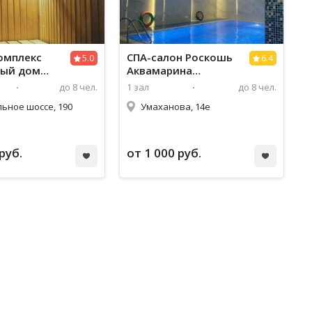
омплекс
СПА-салон Роскошь
5.0
6.4
ный дом
Аквамарина
use)
(Aquamarine De Luxe)
до 8 чел.
1 зал
до 8 чел.
ьное шоссе, 190
Умаханова, 14е
руб.
от 1 000 руб.