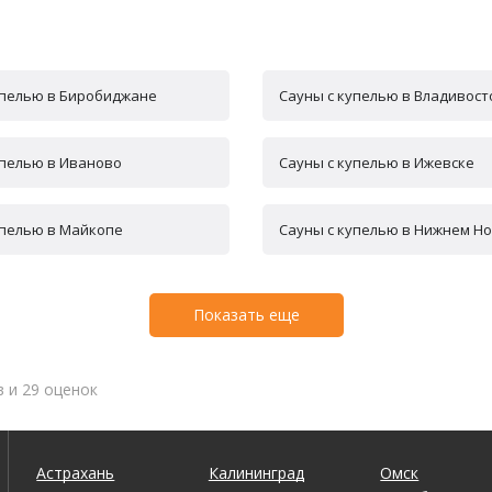
упелью в Биробиджане
Сауны с купелью в Владивост
упелью в Иваново
Сауны с купелью в Ижевске
упелью в Майкопе
Сауны с купелью в Нижнем Н
Показать еще
в и 29 оценок
Астрахань
Калининград
Омск