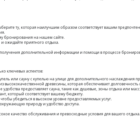
ыберите ту, которая наилучшим образом соответствует вашим предпочте
ия.
му бронирования на нашем сайте.
 и ожидайте приятного отдыха.
ля получения дополнительной информации и помощи в процессе брониро
ко ключевых аспектов:
купель или сауну с купелью на улице для дополнительного наслаждения п
а из высококачественной древесины, которая обеспечивает долговечность
е удобства предоставляет сауна, такие как душевые, зоны отдыха или ма
ант, который соответствует вашему бюджету.
, чтобы убедиться в высоком уровне предоставляемых услуг.
а окружающую природу и удобство доступа.
окое качество обслуживания и превосходные условия для вашего отдыха