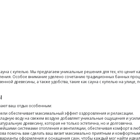
на с купелью. Мы предлагаем уникальные решения для тех, кто ценит кач
ления. Особое внимание уделено сочетанию традиционных банных проце
нной древесины, а также удобства, такие как сауна с купелью на улице
ы
лают ваш отдых особенным:
упели обеспечивает максимальный эффект оздоровления и релаксации.
хладную воду на свежем воздухе добавляет уникальные ощущения и усили
атуральную древесину, которая не только эстетична, но и долговечна.
ейшими системами отопления и вентиляции, обеспечивая комфорт в люб
това помочь вам сделать ваш визит максимально приятным и комфортным
 варианты оформления и оснащения саун, чтобы каждый мог найти идеал