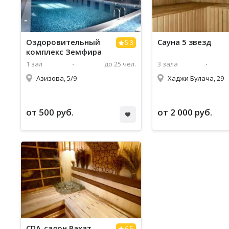
Оздоровительный
Сауна 5 звезд
5.3
комплекс Земфира
1 зал
до 25 чел.
3 зала
Азизова, 5/9
Хаджи Булача, 29
от 500 руб.
от 2 000 руб.
СПА-салон Рахат
6.5