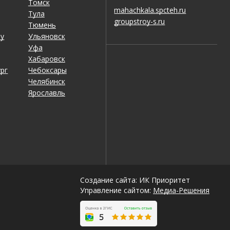
Томск
mahachkala.spcteh.ru
Тула
groupstroy-s.ru
Тюмень
ну
Ульяновск
Уфа
Хабаровск
рг
Чебоксары
Челябинск
Ярославль
Создание сайта: ИК Приоритет
Управление сайтом:
Медиа-Решения