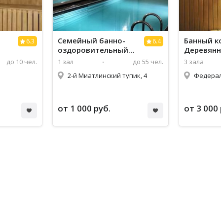
Семейный банно-
Банный к
6.3
6.4
оздоровительный
Деревян
комплекс
(Wood Ho
до 10 чел.
1 зал
до 55 чел.
3 зала
КОРОЛЕВСКИЙ ЗАЛ
2-й Миатлинский тупик, 4
Федерал
(Royal hall)
от 1 000 руб.
от 3 000 