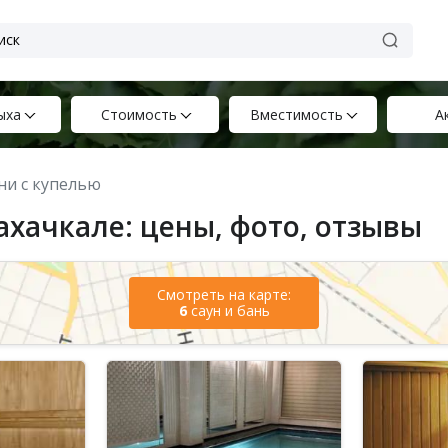
ыха
Стоимость
Вместимость
А
ани с купелью
ахачкале: цены, фото, отзывы
Смотреть на карте:
6
саун и бань