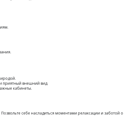
ниям.
вания.
риродой.
 и приятный внешний вид.
ссажные кабинеты.
. Позвольте себе насладиться моментами релаксации и заботой о