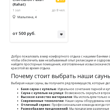
(Rahat)
1 зал
до 8 чел.
Малыгина, 4
от 500 руб.
Добро пожаловать в мир комфортного отдыха с нашими банями сау
чтобы обеспечить вам незабываемый опыт релаксации и оздоров
найдете просторные помещения, изготовленные из высококачестве
красотой во время отдыха.
Почему стоит выбрать наши саун
Выбирая наши сауны, вы получаете ряд преимуществ, которые де
Баня сауна с купелью
: Идеальное сочетание парной и к
Сауна с купелью на улице
: Возможность окунуться в про
Высокое качество материалов
: Мы используем только н
Современные технологии
: Наши сауны оборудованы нов
Отличный сервис
: Профессиональная команда всегда го
Разнообразие предложений
: Мы предлагаем различные