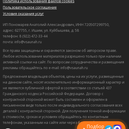
Политика использования файлов cookies
Пользовательское соглашение
Условия оказания услуг
ИП Пономарев Анатолий Александрович, ИНН 720507299750,
адрес: 627755, г. Ишим, ул. Куйбышева, д. 58
телефон: 8 (922) 472-33-44
почта: info@vsaunah.ru
Все права защищены и охраняются законом об авторском праве.
Любое использование материалов разрешено только при наличии
активной ссылки на сайт. По вопросам сотрудничества и размещения
рекламы обращайтесь по e-mail: info@vsaunah.ru
Предложения владельцев объектов, цены на их услуги, размещенные
на данном сайте, носят исключительно информационный характер и
не являются публичной офертой в соответствии со статьей 437
Гражданского кодекса Российской Федерации. Договор с
контрактной стороной может быть составлен и оформлен в
Лучшие
письменном виде только после индивидуального согласования всех
спецпредложения
деталей с контрактной стороной. Для получения точной информации
саун
о стоимости, сроках и условиях обращайтесь по контактным
Подписывайтесь в Telegram или MAX —
телефонам, указанным на сайте или через форму обратной связи.
пришлём свежие скидки
Подбор