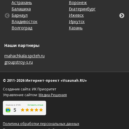
Астрахань
Калининград
Омск
Тольятти
Воронеж
Липецк
Рязань
Уфа
Балашиха
Кемерово
Оренбург
Томск
Екатеринбург
Москва
Самара
Хабаровск
Барнаул
Киров
Пенза
Тула
Ижевск
Набережные Челны
Санкт-Петербург
Чебоксары
Владивосток
Краснодар
Пермь
Тюмень
Иркутск
Нижний Новгород
Саратов
Челябинск
Волгоград
Красноярск
Ростов-на-Дону
Ульяновск
Казань
Новосибирск
Ставрополь
Ярославль
Наши партнеры
mahachkala.spcteh.ru
groupstroy-s.ru
© 2011-2026 Интернет-проект «Vsaunah.RU»
Создание сайта: ИК Приоритет
Управление сайтом:
Медиа-Решения
Политика обработки персональных данных