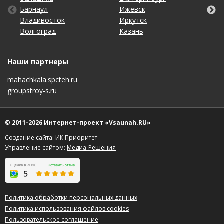
Барнаул
Киров
Пенза
Тула
Ижевск
Набережные Челны
Санкт-Петербург
Чебоксары
Владивосток
Краснодар
Пермь
Тюмень
Иркутск
Нижний Новгород
Саратов
Челябинск
Волгоград
Красноярск
Ростов-на-Дону
Ульяновск
Казань
Новосибирск
Ставрополь
Ярославль
Наши партнеры
mahachkala.spcteh.ru
groupstroy-s.ru
© 2011-2026 Интернет-проект «Vsaunah.RU»
Создание сайта: ИК Приоритет
Управление сайтом:
Медиа-Решения
Политика обработки персональных данных
Политика использования файлов cookies
Пользовательское соглашение