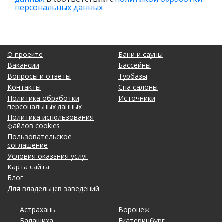
персональных данных
О проекте
Бани и сауны
Вакансии
Бассейны
Вопросы и ответы
Турбазы
Контакты
Спа салоны
Политика обработки
Источники
персональных данных
Политика использования
файлов cookies
Пользовательское
соглашение
Условия оказания услуг
Карта сайта
Блог
Для владельцев заведений
Астрахань
Калининград
Омск
Тольятти
Воронеж
Липецк
Рязань
Уфа
Балашиха
Кемерово
Оренбург
Томск
Екатеринбург
Москва
Самара
Хабаровск