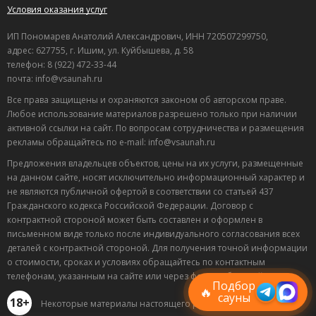
Условия оказания услуг
ИП Пономарев Анатолий Александрович, ИНН 720507299750,
адрес: 627755, г. Ишим, ул. Куйбышева, д. 58
телефон: 8 (922) 472-33-44
почта: info@vsaunah.ru
Все права защищены и охраняются законом об авторском праве.
Любое использование материалов разрешено только при наличии
активной ссылки на сайт. По вопросам сотрудничества и размещения
рекламы обращайтесь по e-mail: info@vsaunah.ru
Предложения владельцев объектов, цены на их услуги, размещенные
на данном сайте, носят исключительно информационный характер и
не являются публичной офертой в соответствии со статьей 437
Гражданского кодекса Российской Федерации. Договор с
контрактной стороной может быть составлен и оформлен в
Лучшие
письменном виде только после индивидуального согласования всех
спецпредложения
деталей с контрактной стороной. Для получения точной информации
саун
о стоимости, сроках и условиях обращайтесь по контактным
Подписывайтесь в Telegram или MAX —
телефонам, указанным на сайте или через форму обратной связи.
пришлём свежие скидки
Подбор
🔥
сауны
18+
Некоторые материалы настоящего раздела могут