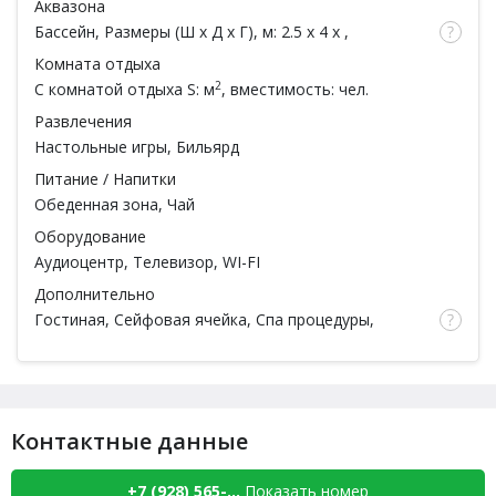
Аквазона
Бассейн
, Размеры (Ш x Д x Г), м: 2.5 x 4 x ,
Обливное ведро, Душ
Комната отдыха
2
С комнатой отдыха
S: м
, вместимость: чел.
Развлечения
Настольные игры,
Бильярд
Питание / Напитки
Обеденная зона, Чай
Оборудование
Аудиоцентр, Телевизор, WI-FI
Дополнительно
Гостиная, Сейфовая ячейка,
Спа процедуры
,
Ароматы для парной, Тапочки, Простыни,
Полотенца, Халаты, Шампунь, Мыло, Мочалка,
Посуда,
Есть веники
,
Парильщик
Контактные данные
+7 (928) 565-...
Показать номер