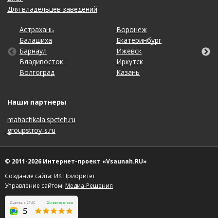
Для владельцев заведений
Астрахань
Калининград
Омск
Тольятти
Воронеж
Липецк
Рязань
Уфа
Балашиха
Кемерово
Оренбург
Томск
Екатеринбург
Москва
Самара
Хабаровск
Барнаул
Киров
Пенза
Тула
Ижевск
Набережные Челны
Санкт-Петербург
Чебоксары
Владивосток
Краснодар
Пермь
Тюмень
Иркутск
Нижний Новгород
Саратов
Челябинск
Волгоград
Красноярск
Ростов-на-Дону
Ульяновск
Казань
Новосибирск
Ставрополь
Ярославль
Наши партнеры
mahachkala.spcteh.ru
groupstroy-s.ru
© 2011-2026 Интернет-проект «Vsaunah.RU»
Создание сайта: ИК Приоритет
Управление сайтом:
Медиа-Решения