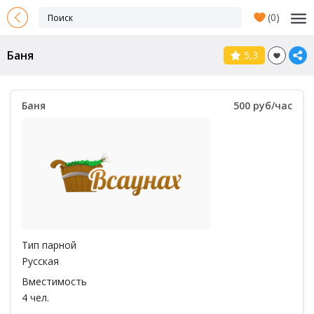
(
0
)
Баня
5,3
Баня
500 руб/час
Тип парной
Русская
Вместимость
4 чел.