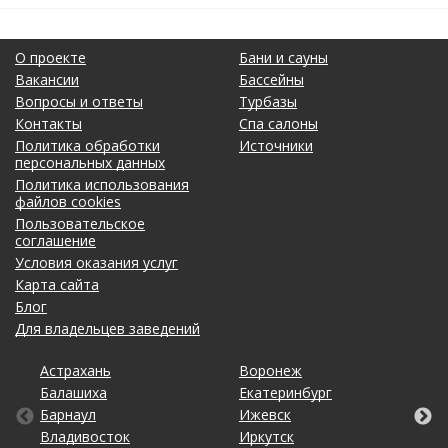
О проекте
Бани и сауны
Вакансии
Бассейны
Вопросы и ответы
Турбазы
Контакты
Спа салоны
Политика обработки
Источники
персональных данных
Политика использования
файлов cookies
Пользовательское
соглашение
Условия оказания услуг
Карта сайта
Блог
Для владельцев заведений
Астрахань
Калининград
Омск
Тольятти
Воронеж
Липецк
Рязань
Уфа
Балашиха
Кемерово
Оренбург
Томск
Екатеринбург
Москва
Самара
Хабаровск
Барнаул
Киров
Пенза
Тула
Ижевск
Набережные Челны
Санкт-Петербург
Чебоксары
Владивосток
Краснодар
Пермь
Тюмень
Иркутск
Нижний Новгород
Саратов
Челябинск