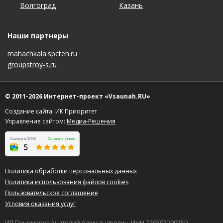
Волгоград
Красноярск
Ростов-на-Дону
Ульяновск
Казань
Новосибирск
Ставрополь
Ярославль
Наши партнеры
mahachkala.spcteh.ru
groupstroy-s.ru
© 2011-2026 Интернет-проект «Vsaunah.RU»
Создание сайта: ИК Приоритет
Управление сайтом:
Медиа-Решения
Политика обработки персональных данных
Политика использования файлов cookies
Пользовательское соглашение
Условия оказания услуг
ИП Пономарев Анатолий Александрович, ИНН 720507299750,