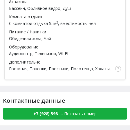
Аквазона
Бассейн
, Обливное ведро, Душ
Комната отдыха
2
С комнатой отдыха
S: м
, вместимость: чел.
Питание / Напитки
Обеденная зона, Чай
Оборудование
Аудиоцентр, Телевизор, WI-FI
Дополнительно
Гостиная, Тапочки, Простыни, Полотенца, Халаты,
Шампунь, Мыло, Мочалка, Посуда,
Спа процедуры
,
Ароматы для парной,
Есть веники
,
Парильщик
Контактные данные
+7 (928) 598-...
Показать номер