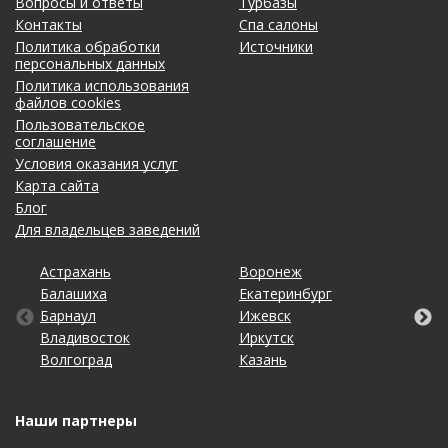
Вопросы и ответы
Турбазы
Контакты
Спа салоны
Политика обработки
Источники
персональных данных
Политика использования
файлов cookies
Пользовательское
соглашение
Условия оказания услуг
Карта сайта
Блог
Для владельцев заведений
Астрахань
Калининград
Омск
Тольятти
Воронеж
Липецк
Рязань
Уфа
Балашиха
Кемерово
Оренбург
Томск
Екатеринбург
Москва
Самара
Хабаровск
Барнаул
Киров
Пенза
Тула
Ижевск
Набережные Челны
Санкт-Петербург
Чебоксары
Владивосток
Краснодар
Пермь
Тюмень
Иркутск
Нижний Новгород
Саратов
Челябинск
Волгоград
Красноярск
Ростов-на-Дону
Ульяновск
Казань
Новосибирск
Ставрополь
Ярославль
Наши партнеры