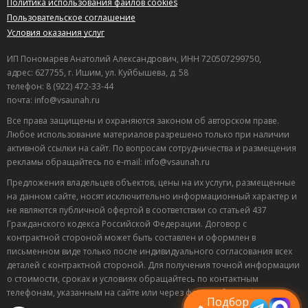
Политика использования файлов cookies
Пользовательское соглашение
Условия оказания услуг
ИП Пономарев Анатолий Александрович, ИНН 720507299750,
адрес: 627755, г. Ишим, ул. Куйбышева, д. 58
телефон: 8 (922) 472-33-44
почта: info@vsaunah.ru
Все права защищены и охраняются законом об авторском праве.
Любое использование материалов разрешено только при наличии
активной ссылки на сайт. По вопросам сотрудничества и размещения
рекламы обращайтесь по e-mail: info@vsaunah.ru
Предложения владельцев объектов, цены на их услуги, размещенные
на данном сайте, носят исключительно информационный характер и
не являются публичной офертой в соответствии со статьей 437
Гражданского кодекса Российской Федерации. Договор с
контрактной стороной может быть составлен и оформлен в
Лучшие
письменном виде только после индивидуального согласования всех
спецпредложения
деталей с контрактной стороной. Для получения точной информации
саун
о стоимости, сроках и условиях обращайтесь по контактным
Подписывайтесь в Telegram или MAX —
телефонам, указанным на сайте или через форму обратной связи.
пришлём свежие скидки
Подбор