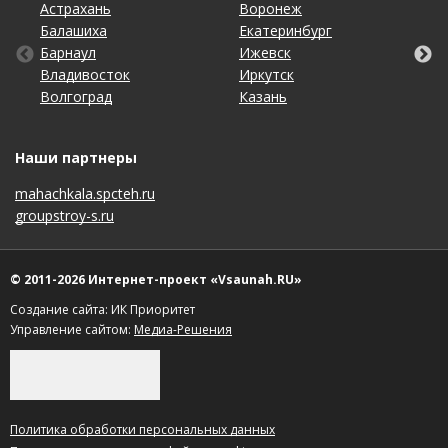
Астрахань
Калининград
Омск
Тольятти
Воронеж
Липецк
Рязань
Уфа
Балашиха
Кемерово
Оренбург
Томск
Екатеринбург
Москва
Самара
Хабаровск
Барнаул
Киров
Пенза
Тула
Ижевск
Набережные Челны
Санкт-Петербург
Чебоксары
Владивосток
Краснодар
Пермь
Тюмень
Иркутск
Нижний Новгород
Саратов
Челябинск
Волгоград
Красноярск
Ростов-на-Дону
Ульяновск
Казань
Новосибирск
Ставрополь
Ярославль
Наши партнеры
mahachkala.spcteh.ru
groupstroy-s.ru
© 2011-2026 Интернет-проект «Vsaunah.RU»
Создание сайта: ИК Приоритет
Управление сайтом:
Медиа-Решения
Политика обработки персональных данных