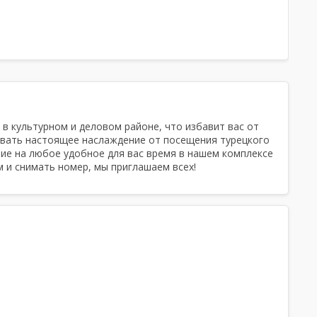
веранда),
Спа процедуры
, Ароматы для
парной, Тапочки, Простыни, Полотенца,
Халаты, Шампунь, Мыло, Мочалка, Посуда,
Парильщик
,
Есть веники
, Массажист
, в культурном и деловом районе, что избавит вас от
овать настоящее наслаждение от посещения турецкого
ие на любое удобное для вас время в нашем комплексе
м и снимать номер, мы приглашаем всех!