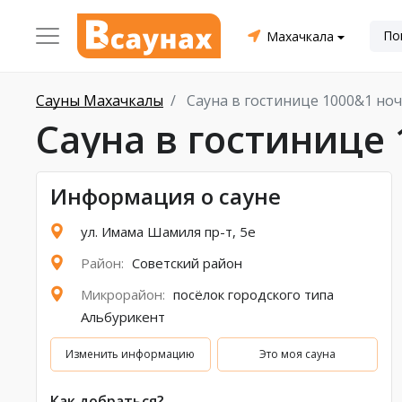
Махачкала
Сауны Махачкалы
Сауна в гостинице 1000&1 но
Сауна в гостинице
Информация о сауне
ул. Имама Шамиля пр-т, 5е
Район:
Советский район
Микрорайон:
посёлок городского типа
Альбурикент
Изменить информацию
Это моя сауна
Как добраться?