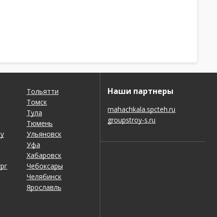
Наши партнеры
Тольятти
Томск
mahachkala.spcteh.ru
Тула
groupstroy-s.ru
Тюмень
ну
Ульяновск
Уфа
Хабаровск
рг
Чебоксары
Челябинск
Ярославль