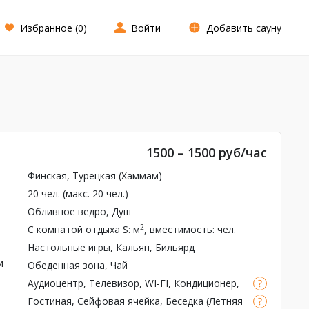
Избранное (
0
)
Войти
Добавить сауну
1500 – 1500 руб/час
Финская
,
Турецкая (Хаммам)
20 чел. (макс. 20 чел.)
Обливное ведро, Душ
2
С комнатой отдыха
S: м
, вместимость: чел.
Настольные игры,
Кальян
,
Бильярд
и
Обеденная зона, Чай
Аудиоцентр, Телевизор, WI-FI, Кондиционер,
Массажное кресло
Гостиная, Сейфовая ячейка, Беседка (Летняя