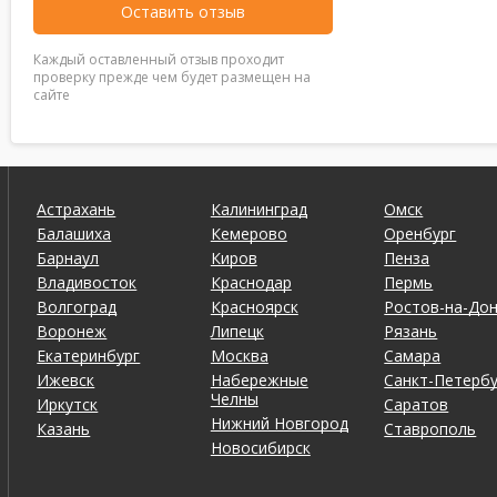
Оставить отзыв
Каждый оставленный отзыв проходит
проверку прежде чем будет размещен на
сайте
Астрахань
Калининград
Омск
Балашиха
Кемерово
Оренбург
Барнаул
Киров
Пенза
Владивосток
Краснодар
Пермь
Волгоград
Красноярск
Ростов-на-До
Воронеж
Липецк
Рязань
Екатеринбург
Москва
Самара
Ижевск
Набережные
Санкт-Петербу
Челны
Иркутск
Саратов
Нижний Новгород
Казань
Ставрополь
Новосибирск