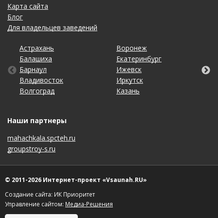
Карта сайта
Блог
Для владельцев заведений
Астрахань
Калининград
Омск
Тольятти
Воронеж
Липецк
Рязань
Уфа
Балашиха
Кемерово
Оренбург
Томск
Екатеринбург
Москва
Самара
Хабаровск
Барнаул
Киров
Пенза
Тула
Ижевск
Набережные Челны
Санкт-Петербург
Чебоксары
Владивосток
Краснодар
Пермь
Тюмень
Иркутск
Нижний Новгород
Саратов
Челябинск
Волгоград
Красноярск
Ростов-на-Дону
Ульяновск
Казань
Новосибирск
Ставрополь
Ярославль
Наши партнеры
mahachkala.spcteh.ru
groupstroy-s.ru
© 2011-2026 Интернет-проект «Vsaunah.RU»
Создание сайта: ИК Приоритет
Управление сайтом:
Медиа-Решения