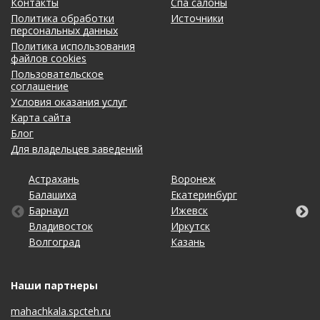
Контакты
Спа салоны
Политика обработки
Источники
персональных данных
Политика использования
файлов cookies
Пользовательское
соглашение
Условия оказания услуг
Карта сайта
Блог
Для владельцев заведений
Астрахань
Калининград
Омск
Тольятти
Воронеж
Липецк
Рязань
Уфа
Балашиха
Кемерово
Оренбург
Томск
Екатеринбург
Москва
Самара
Хабаровск
Барнаул
Киров
Пенза
Тула
Ижевск
Набережные Челны
Санкт-Петербург
Чебоксары
Владивосток
Краснодар
Пермь
Тюмень
Иркутск
Нижний Новгород
Саратов
Челябинск
Волгоград
Красноярск
Ростов-на-Дону
Ульяновск
Казань
Новосибирск
Ставрополь
Ярославль
Наши партнеры
mahachkala.spcteh.ru