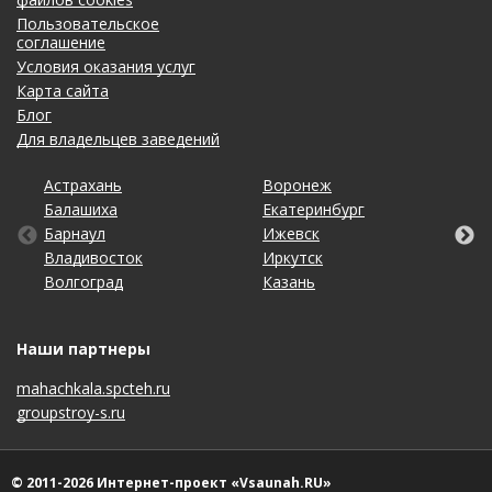
Пользовательское
соглашение
Условия оказания услуг
Карта сайта
Блог
Для владельцев заведений
Астрахань
Калининград
Омск
Тольятти
Воронеж
Липецк
Рязань
Уфа
Балашиха
Кемерово
Оренбург
Томск
Екатеринбург
Москва
Самара
Хабаровск
Барнаул
Киров
Пенза
Тула
Ижевск
Набережные Челны
Санкт-Петербург
Чебоксары
Владивосток
Краснодар
Пермь
Тюмень
Иркутск
Нижний Новгород
Саратов
Челябинск
Волгоград
Красноярск
Ростов-на-Дону
Ульяновск
Казань
Новосибирск
Ставрополь
Ярославль
Наши партнеры
mahachkala.spcteh.ru
groupstroy-s.ru
© 2011-2026 Интернет-проект «Vsaunah.RU»