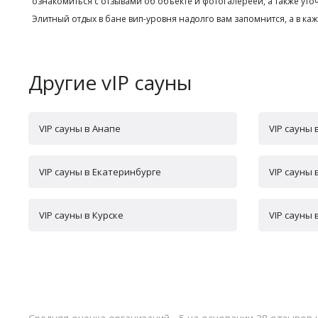
ознакомиться с отзывами об объекте и фотогалереей, а также у
Элитный отдых в бане вип-уровня надолго вам запомнится, а в к
Другие vIP сауны
VIP сауны в Анапе
VIP сауны
VIP сауны в Екатеринбурге
VIP сауны 
VIP сауны в Курске
VIP сауны