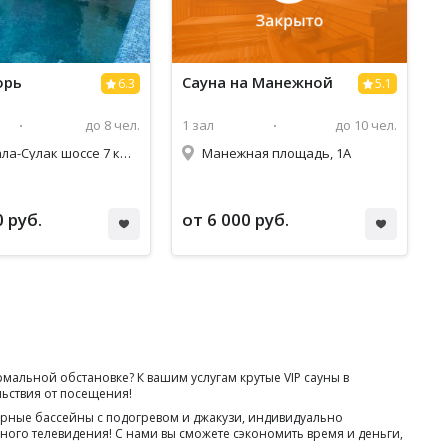
орь
Сауна на Манежной
6.3
5.1
до 8 чел.
1 зал
до 10 чел.
Махачкала-Сулак шоссе 7 км, 6/1
Манежная площадь, 1А
0 руб.
от 6 000 руб.
альной обстановке? К вашим услугам крутые VIP сауны в
льствия от посещения!
орные бассейны с подогревом и джакузи, индивидуально
ого телевидения! С нами вы сможете сэкономить время и деньги,