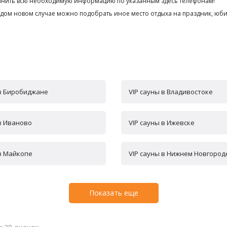
точнить всю необходимую информацию по указанным здесь телефонам!
аждом новом случае можно подобрать иное место отдыха на праздник, юб
 в Биробиджане
VIP сауны в Владивостоке
в Иваново
VIP сауны в Ижевске
 в Майкопе
VIP сауны в Нижнем Новгород
Показать еще