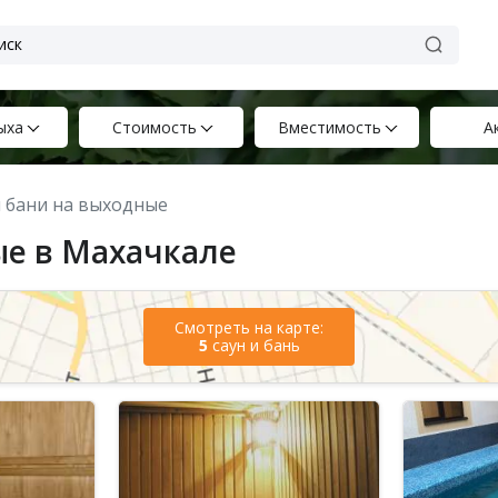
ыха
Стоимость
Вместимость
А
 и бани на выходные
ые в Махачкале
Смотреть на карте:
5
саун и бань