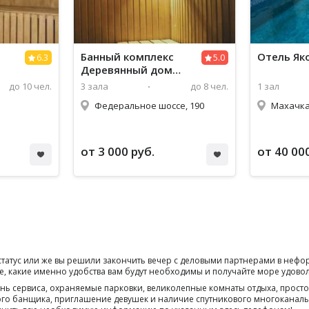
Банный комплекс
Отель Як
6.3
5.0
Деревянный дом
(Wood House)
до 10 чел.
3 зала
до 8 чел.
1 зал
Федеральное шоссе, 190
от 3 000 руб.
от 40 00
тус или же вы решили закончить вечер с деловыми партнерами в неформ
те, какие именно удобства вам будут необходимы и получайте море удово
нь сервиса, охраняемые парковки, великолепные комнаты отдыха, прост
ого банщика, приглашение девушек и наличие спутникового многоканальн