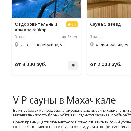
Оздоровительный
Сауна 5 звезд
6.7
комплекс Жар
3 зала
до 8 чел.
3 зала
Дагестанская улица, 51
Хаджи Булача, 29
от 3 000 руб.
от 2 000 руб.
VIP сауны в Махачкале
Вам необходимо продемонстрировать ваш высокий социальный ста
Махачкале - просто бронируйте ваш отдых тут заранее, подбирай
Среди преимуществ саун элитного можно отметить высокий урове
составленное меню на все случаи жизни, услуги профессиональн