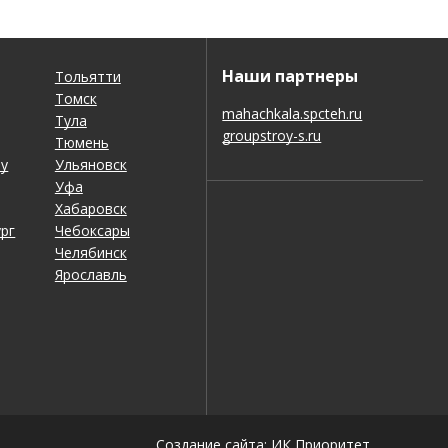
Наши партнеры
Тольятти
Томск
mahachkala.spcteh.ru
Тула
groupstroy-s.ru
Тюмень
ну
Ульяновск
Уфа
Хабаровск
рг
Чебоксары
Челябинск
Ярославль
Создание сайта: ИК Приоритет