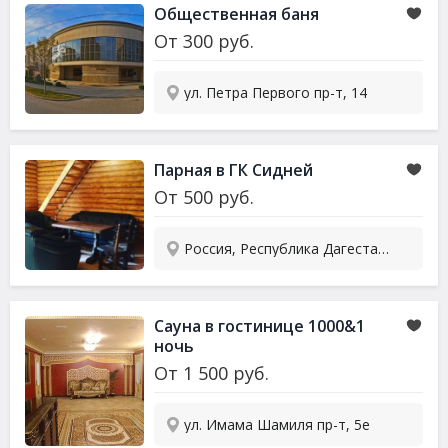
Общественная баня
От
300
руб.
ул. Петра Первого пр-т, 14
Парная в ГК Сидней
От
500
руб.
Россия, Республика Дагестан, городской округ Махачкала, микрорайон Караман-6
Сауна в гостинице 1000&1
ночь
От
1 500
руб.
ул. Имама Шамиля пр-т, 5е