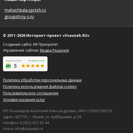
14.10.2024 в 09:56
mahachkala.spcteh.ru
Чисто, уютно, светло. Парная прогревается хорошо, но
groupstroy-s.ru
температуру хотелось бы регулировать по своему
желанию. Бассейн освежает, жаль купели нет. Персонал
вежливый и всегда готовы помочь. Цена вполне
© 2011-2026 Интернет-проект «Vsaunah.RU»
соответствует качеству услуг. Рекомендую для
Создание сайта: ИК Приоритет
семейного отдыха или небольшой компании.
Управление сайтом:
Медиа-Решения
Полезный отзыв?
Да
(1)
Нет
(0)
9,7
Инкогнито
о Баня-сауна-парная Арбат
08.02.2024 в 09:39
Политика обработки персональных данных
Хорошее место, приемлемая цена. Имеется душ и
Политика использования файлов cookies
вполне просторный бассейн.
Пользовательское соглашение
Условия оказания услуг
Полезный отзыв?
Да
(0)
Нет
(0)
ИП Пономарев Анатолий Александрович, ИНН 720507299750,
9
адрес: 627755, г. Ишим, ул. Куйбышева, д. 58
Диана
о Парная Восток
телефон: 8 (922) 472-33-44
27.09.2023 в 11:13
почта: info@vsaunah.ru