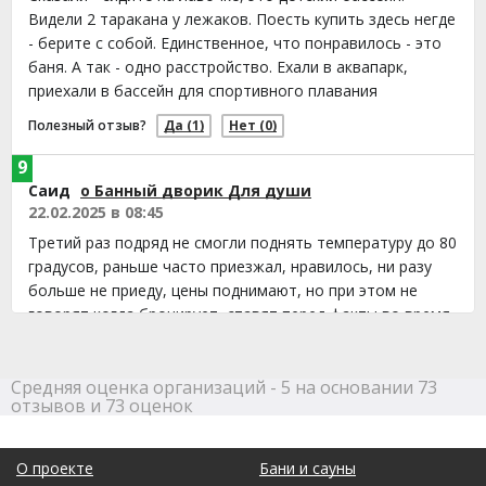
Видели 2 таракана у лежаков. Поесть купить здесь негде
- берите с собой. Единственное, что понравилось - это
баня. А так - одно расстройство. Ехали в аквапарк,
приехали в бассейн для спортивного плавания
Полезный отзыв?
Да
(1)
Нет
(0)
9
Саид
о Банный дворик Для души
22.02.2025 в 08:45
Третий раз подряд не смогли поднять температуру до 80
градусов, раньше часто приезжал, нравилось, ни разу
больше не приеду, цены поднимают, но при этом не
говорят когда бронирует, ставят перед факты во время
оплаты, прощай банный дворик
Полезный отзыв?
Да
(5)
Нет
(0)
Средняя оценка организаций - 5 на основании 73
отзывов и 73 оценок
9
Герман
о Баня-сауна-парная Арбат
24.01.2025 в 07:07
О проекте
Бани и сауны