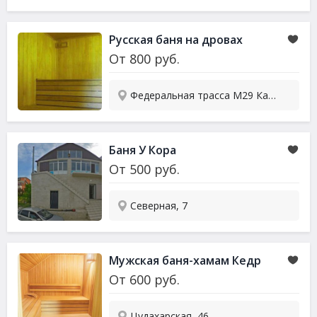
Русская баня на дровах
От
800
руб.
Федеральная трасса М29 Кавказ 827 км, 1
Баня У Кора
От
500
руб.
Северная, 7
Мужская баня-хамам Кедр
От
600
руб.
Цудахарская, 46