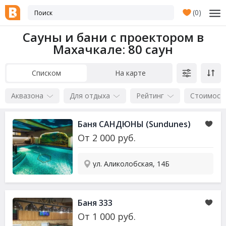
(
0
)
Сауны и бани с проектором в
Махачкале
: 80 саун
Списком
На карте
Аквазона
Для отдыха
Рейтинг
Стоимост
Баня САНДЮНЫ (Sundunes)
От
2 000
руб.
ул. Аликолобская, 14Б
Баня 333
От
1 000
руб.