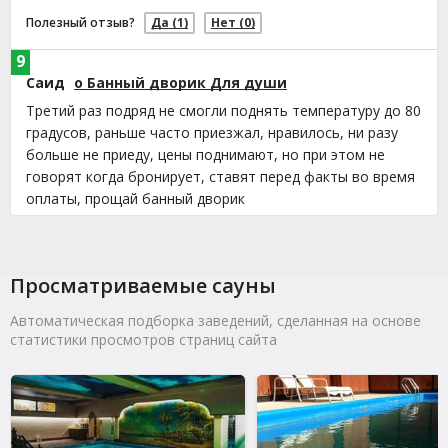
Полезный отзыв?
Да
(1)
Нет
(0)
9
Саид
о Банный дворик Для души
Третий раз подряд не смогли поднять температуру до 80
градусов, раньше часто приезжал, нравилось, ни разу
больше не приеду, цены поднимают, но при этом не
говорят когда бронирует, ставят перед факты во время
оплаты, прощай банный дворик
Полезный отзыв?
Да
(5)
Нет
(0)
9
Просматриваемые сауны
Герман
о Баня-сауна-парная Арбат
Отличная парная, тело расслабилось, душа отдохнула.
Автоматическая подборка заведений, сделанная на основе
статистики просмотров страниц сайта
Рекомендую.
Полезный отзыв?
Да
(1)
Нет
(0)
10
Амина
о Баня-сауна-парная Арбат