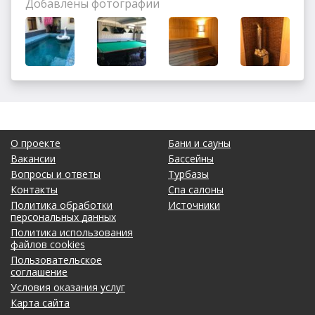
Добавлены фотографии
Полезный отзыв?
Да
(0)
Нет
(0)
10
Бурганитдин
о Баня САНДЮНЫ (Sundunes)
Хорошее интересное чистое место для семьи в самый
раз
Полезный отзыв?
Да
(8)
Нет
(0)
О проекте
Бани и сауны
Вакансии
Бассейны
Вопросы и ответы
Турбазы
Контакты
Спа салоны
Политика обработки
Источники
персональных данных
Политика использования
файлов cookies
Пользовательское
соглашение
Условия оказания услуг
Карта сайта