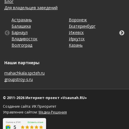
Блог
Для владельцев заведений
Астрахань
Калининград
Омск
Тольятти
Воронеж
Липецк
Рязань
Уфа
Балашиха
Кемерово
Оренбург
Томск
Екатеринбург
Москва
Самара
Хабаровск
Барнаул
Киров
Пенза
Тула
Ижевск
Набережные Челны
Санкт-Петербург
Чебоксары
Владивосток
Краснодар
Пермь
Тюмень
Иркутск
Нижний Новгород
Саратов
Челябинск
Волгоград
Красноярск
Ростов-на-Дону
Ульяновск
Казань
Новосибирск
Ставрополь
Ярославль
Наши партнеры
mahachkala.spcteh.ru
groupstroy-s.ru
© 2011-2026 Интернет-проект «Vsaunah.RU»
Создание сайта: ИК Приоритет
Управление сайтом:
Медиа-Решения