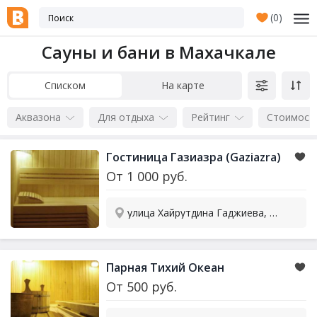
(
0
)
Сауны и бани в Махачкале
Списком
На карте
Аквазона
Для отдыха
Рейтинг
Стоимост
Гостиница Газиазра (Gaziazra)
От
1 000
руб.
улица Хайрутдина Гаджиева, 26/1
Парная Тихий Океан
От
500
руб.